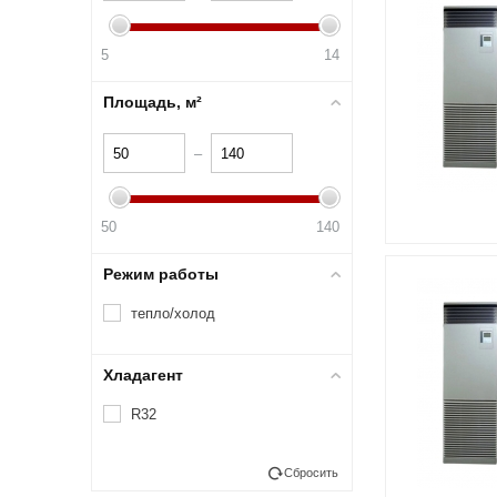
5
14
Площадь, м²
–
50
140
Режим работы
тепло/холод
Хладагент
R32
Сбросить