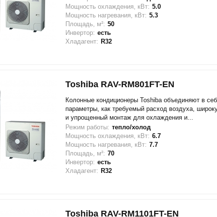
Мощность охлаждения, кВт:
5.0
Мощность нагревания, кВт:
5.3
Площадь, м²:
50
Инвертор:
есть
Хладагент:
R32
Toshiba RAV-RM801FT-EN
Колонные кондиционеры Toshiba объединяют в себ
параметры, как требуемый расход воздуха, широк
и упрощенный монтаж для охлаждения и...
Режим работы:
тепло/холод
Мощность охлаждения, кВт:
6.7
Мощность нагревания, кВт:
7.7
Площадь, м²:
70
Инвертор:
есть
Хладагент:
R32
Toshiba RAV-RM1101FT-EN