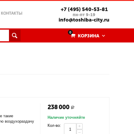
+7 (495) 540-53-81
КОНТАКТЫ
пн-пт 9-19
info@toshiba-city.ru
0
КОРЗИНА
238 000
Р
е такие
Наличие уточняйте
ую воздухораздачу
Кол-во:
+
−