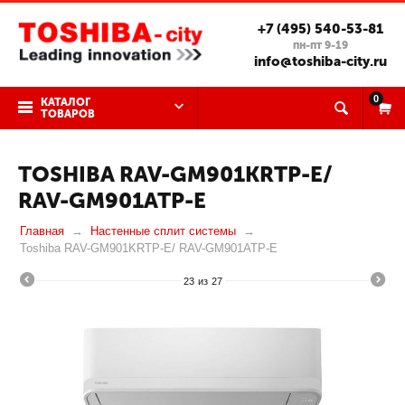
+7 (495) 540-53-81
пн-пт 9-19
info@toshiba-city.ru
0
КАТАЛОГ
ТОВАРОВ
TOSHIBA RAV-GM901KRTP-E/
RAV-GM901ATP-E
Главная
Настенные сплит системы
Toshiba RAV-GM901KRTP-E/ RAV-GM901ATP-E
23
из
27