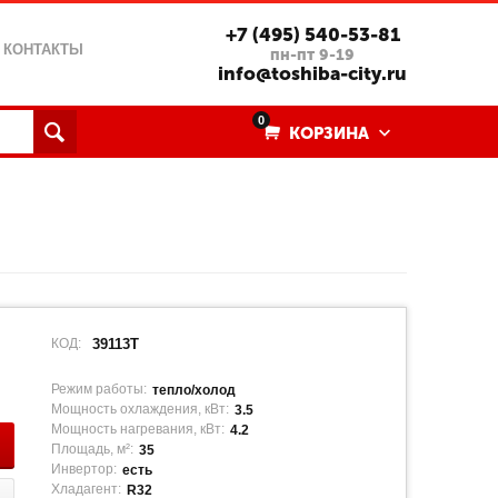
+7 (495) 540-53-81
КОНТАКТЫ
пн-пт 9-19
info@toshiba-city.ru
0
КОРЗИНА
КОД:
39113T
Режим работы:
тепло/холод
Мощность охлаждения, кВт:
3.5
Мощность нагревания, кВт:
4.2
Площадь, м²:
35
Инвертор:
есть
Хладагент:
R32