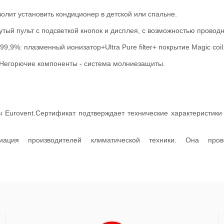
волит установить кондиционер в детской или спальне.
утый пульт с подсветкой кнопок и дисплея, с возможностью прово
9,9%: плазменный ионизатор+Ultra Pure filter+ покрытие Magic coil
 Негорючие компоненты - система молниезащиты.
 Eurovent.Сертификат подтверждает технические характеристики
иация производителей климатической техники. Она пров