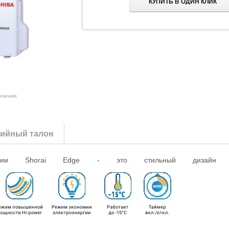
КУПИТЬ В ОДИН КЛИК
личения
тийный талон
ерии
Shorai Edge
- это стильный дизайн и со