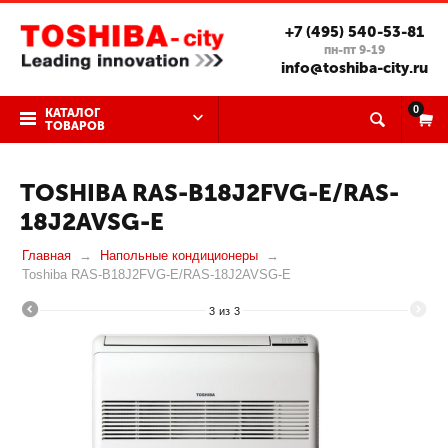
+7 (495) 540-53-81
пн-пт 9-19
info@toshiba-city.ru
0
КАТАЛОГ
ТОВАРОВ
TOSHIBA RAS-B18J2FVG-E/RAS-
18J2AVSG-E
Главная
Напольные кондиционеры
Toshiba RAS-B18J2FVG-E/RAS-18J2AVSG-E
3
из
3