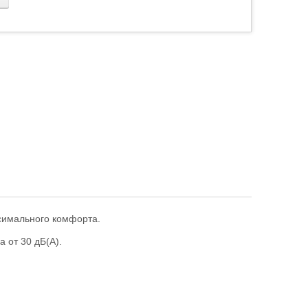
симального комфорта.
 от 30 дБ(А).