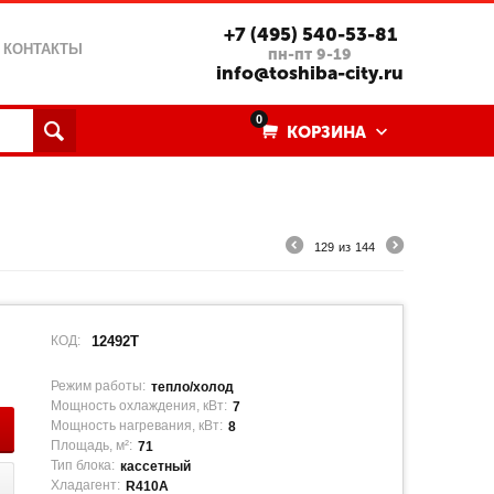
+7 (495) 540-53-81
КОНТАКТЫ
пн-пт 9-19
info@toshiba-city.ru
0
КОРЗИНА
129
из
144
КОД:
12492T
Режим работы:
тепло/холод
Мощность охлаждения, кВт:
7
Мощность нагревания, кВт:
8
Площадь, м²:
71
Тип блока:
кассетный
Хладагент:
R410A