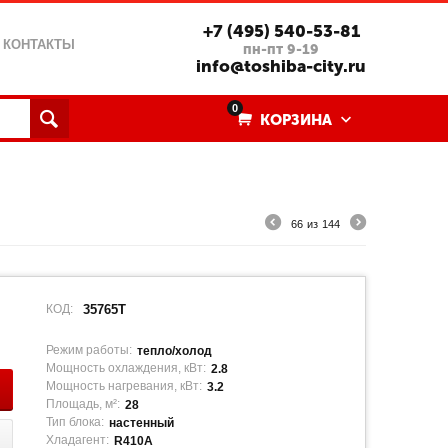
+7 (495) 540-53-81
КОНТАКТЫ
пн-пт 9-19
info@toshiba-city.ru
0
КОРЗИНА
66
из
144
КОД:
35765T
Режим работы:
тепло/холод
Мощность охлаждения, кВт:
2.8
Мощность нагревания, кВт:
3.2
Площадь, м²:
28
Тип блока:
настенный
Хладагент:
R410A