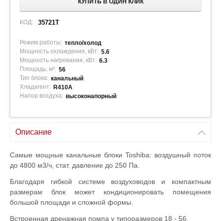
КУПИТЬ В ОДИН КЛИК
КОД:
35721T
Режим работы:
тепло/холод
Мощность охлаждения, кВт:
5.6
Мощность нагревания, кВт:
6.3
Площадь, м²:
56
Тип блока:
канальный
Хладагент:
R410A
Напор воздуха:
высоконапорный
Описание
Самые мощные канальные блоки Toshiba: воздушный поток
до 4800 м3/ч, стат. давление до 250 Па.
Благодаря гибкой системе воздуховодов и компактным
размерам блок может кондиционировать помещения
большой площади и сложной формы.
Встроенная дренажная помпа у типоразмеров 18 - 56.