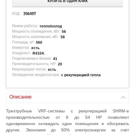
КУПИТЬ В ОДИН КЛИК
КОД:
35649T
Режим работы:
тепло/холод
Мощность охлаждения, кВт:
56
Мощность нагревания, кВт:
58
Площадь, м²:
560
Инвертор:
есть
Хладагент:
R410A
Подключаемых блоков:
41
Производительность, HP:
20
Рекуперация тепла:
есть
Охлаждение конденсатора:
с рекуперацией тепла
Описание
Трехтрубные VRF-системы с рекуперацией SHRM-e
производительностью от 8 до 54 НР позволяют
одновременно охлаждать одни помещения и обогревать
другие. Экономия до 50% электроэнергии за счет