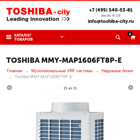
+7 (495) 540-53-81
пн-пт 9-19
info@toshiba-city.ru
0
КАТАЛОГ
ТОВАРОВ
TOSHIBA MMY-MAP1606FT8P-E
Главная
Мультизональные VRF системы
Наружные блоки
Toshiba MMY-MAP1606FT8P-E
15
из
21