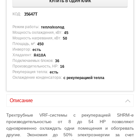
КУПИТЬ В ОДИН КЛИК
КОД:
35647T
Режим работы:
тепло/холод
Мощность охлаждения, кВт:
45
Мощность нагревания, кВт:
50
Площадь, м²:
450
Инвертор:
есть
Хладагент:
R410A
Подключаемых блоков:
36
Производительность, HP:
16
Рекуперация тепла:
есть
Охлаждение конденсатора:
с рекуперацией тепла
Описание
Трехтрубные VRF-системы с рекуперацией SHRM-e
производительностью от 8 до 54 НР позволяют
одновременно охлаждать одни помещения и обогревать
другие. Экономия до 50% электроэнергии за счет