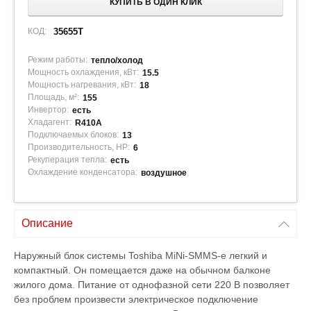
КУПИТЬ В ОДИН КЛИК
КОД:
35655T
Режим работы:
тепло/холод
Мощность охлаждения, кВт:
15.5
Мощность нагревания, кВт:
18
Площадь, м²:
155
Инвертор:
есть
Хладагент:
R410A
Подключаемых блоков:
13
Производительность, HP:
6
Рекуперация тепла:
есть
Охлаждение конденсатора:
воздушное
Описание
Наружный блок системы Toshiba MiNi-SMMS-e легкий и
компактный. Он помещается даже на обычном балконе
жилого дома. Питание от однофазной сети 220 В позволяет
без проблем произвести электрическое подключение