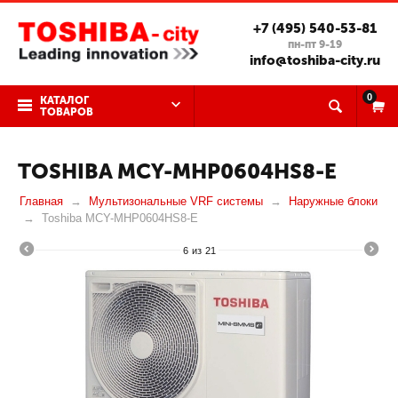
+7 (495) 540-53-81
пн-пт 9-19
info@toshiba-city.ru
0
КАТАЛОГ
ТОВАРОВ
TOSHIBA MCY-MHP0604HS8-E
Главная
Мультизональные VRF системы
Наружные блоки
Toshiba MCY-MHP0604HS8-E
6
из
21