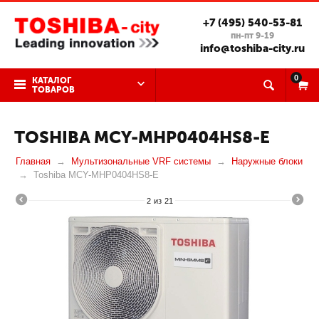
+7 (495) 540-53-81
пн-пт 9-19
info@toshiba-city.ru
0
КАТАЛОГ
ТОВАРОВ
TOSHIBA MCY-MHP0404HS8-E
Главная
Мультизональные VRF системы
Наружные блоки
Toshiba MCY-MHP0404HS8-E
2
из
21