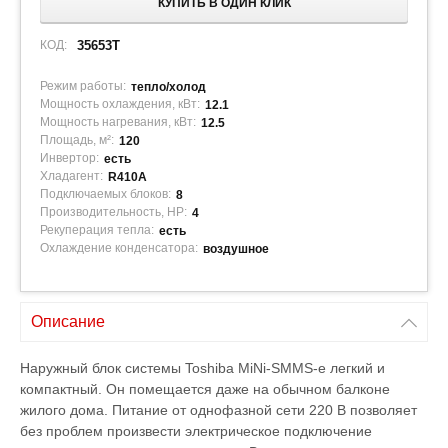
КУПИТЬ В ОДИН КЛИК
КОД:
35653T
Режим работы:
тепло/холод
Мощность охлаждения, кВт:
12.1
Мощность нагревания, кВт:
12.5
Площадь, м²:
120
Инвертор:
есть
Хладагент:
R410A
Подключаемых блоков:
8
Производительность, HP:
4
Рекуперация тепла:
есть
Охлаждение конденсатора:
воздушное
Описание
Наружный блок системы Toshiba MiNi-SMMS-e легкий и
компактный. Он помещается даже на обычном балконе
жилого дома. Питание от однофазной сети 220 В позволяет
без проблем произвести электрическое подключение