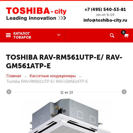
+7 (495) 540-53-81
пн-пт 9-19
info@toshiba-city.ru
0
КАТАЛОГ
ТОВАРОВ
TOSHIBA RAV-RM561UTP-E/ RAV-
GM561ATP-E
Главная
Кассетные кондиционеры
Toshiba RAV-RM561UTP-E/ RAV-GM561ATP-E
11
из
13