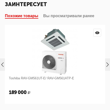
ЗАИНТЕРЕСУЕТ
Похожие товары
Вы просматривали ранее
Toshiba RAV-GM561UT-E/ RAV-GM561ATP-E
Tosh
189 000
231
Р